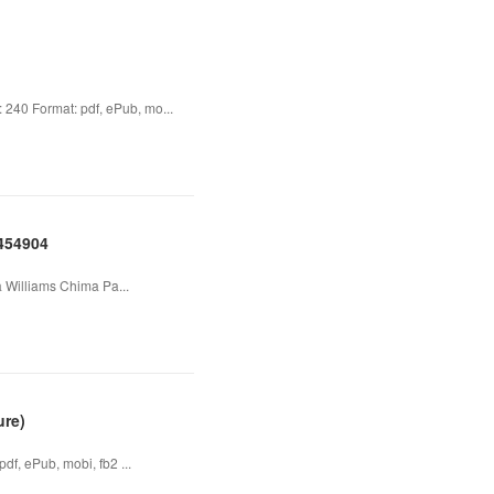
240 Format: pdf, ePub, mo...
454904
 Williams Chima Pa...
ure)
f, ePub, mobi, fb2 ...