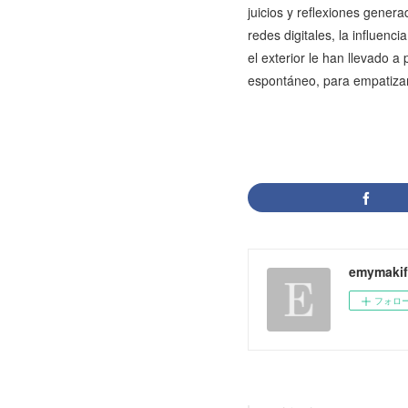
juicios y reflexiones gener
redes digitales, la influen
el exterior le han llevado 
espontáneo, para empatizar 
emymakif
フォロ