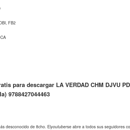
0
OBI, FB2
OCA
ratis para descargar LA VERDAD CHM DJVU P
ola) 9788427044463
más desconocido de 8cho. El
youtuber
se abre a todos sus seguidores co