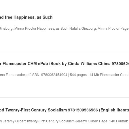
d free Happiness, as Such
inzburg, Minna Proctor Happiness, as Such Natalia Ginzburg, Minna Proctor Page: 
 Flamecaster CHM ePub iBook by Cinda Williams Chima 9780062
ima Flamecaster.pdf ISBN: 9780062454904 | 544 pages | 14 Mb Flamecaster Cinda
d Twenty-First Century Socialism 9781509536566 (English literat
y Jeremy Gilbert Twenty-First Century Socialism Jeremy Gilbert Page: 140 Format: pd